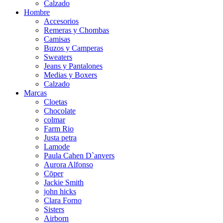
Calzado
Hombre
Accesorios
Remeras y Chombas
Camisas
Buzos y Camperas
Sweaters
Jeans y Pantalones
Medias y Boxers
Calzado
Marcas
Cloetas
Chocolate
colmar
Farm Rio
Justa petra
Lamode
Paula Cahen D`anvers
Aurora Alfonso
Cōper
Jackie Smith
john hicks
Clara Forno
Sisters
Airborn