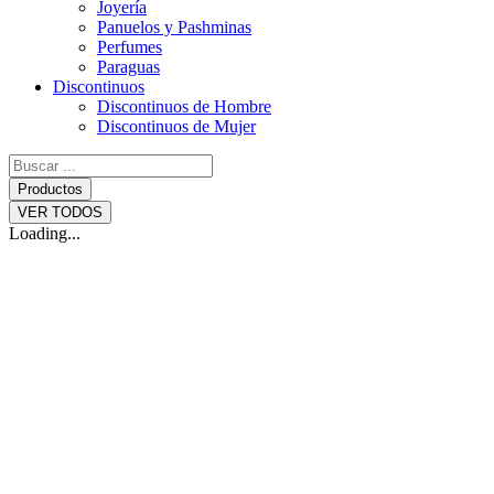
Joyería
Panuelos y Pashminas
Perfumes
Paraguas
Discontinuos
Discontinuos de Hombre
Discontinuos de Mujer
Search
...
Productos
VER TODOS
Loading...