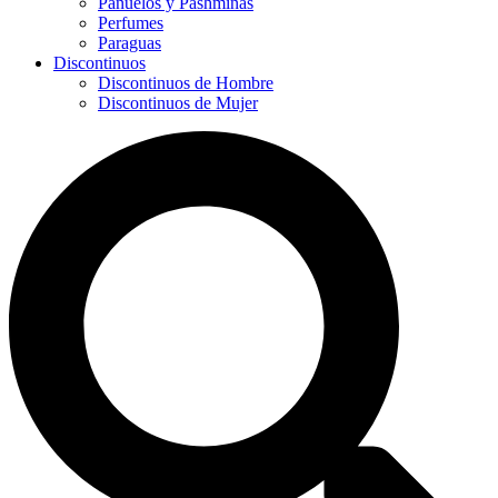
Panuelos y Pashminas
Perfumes
Paraguas
Discontinuos
Discontinuos de Hombre
Discontinuos de Mujer
Search
...