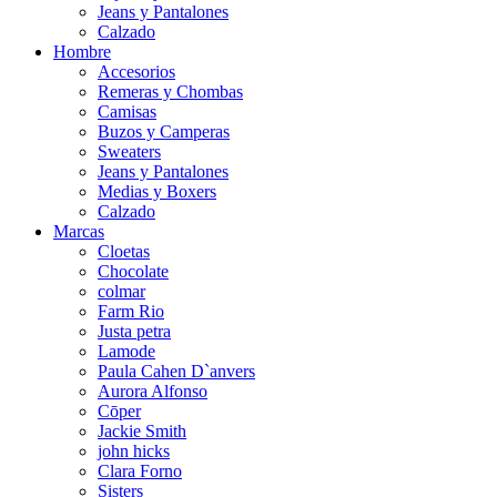
Jeans y Pantalones
Calzado
Hombre
Accesorios
Remeras y Chombas
Camisas
Buzos y Camperas
Sweaters
Jeans y Pantalones
Medias y Boxers
Calzado
Marcas
Cloetas
Chocolate
colmar
Farm Rio
Justa petra
Lamode
Paula Cahen D`anvers
Aurora Alfonso
Cōper
Jackie Smith
john hicks
Clara Forno
Sisters