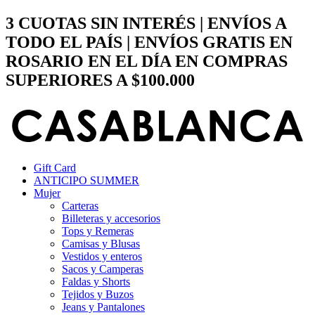
Ir
3 CUOTAS SIN INTERÉS | ENVÍOS A
al
TODO EL PAÍS | ENVÍOS GRATIS EN
contenido
ROSARIO EN EL DÍA EN COMPRAS
SUPERIORES A $100.000
Gift Card
ANTICIPO SUMMER
Mujer
Carteras
Billeteras y accesorios
Tops y Remeras
Camisas y Blusas
Vestidos y enteros
Sacos y Camperas
Faldas y Shorts
Tejidos y Buzos
Jeans y Pantalones