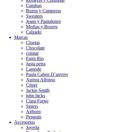
Remeras y Chombas
Camisas
Buzos y Camperas
Sweaters
Jeans y Pantalones
Medias y Boxers
Calzado
Marcas
Cloetas
Chocolate
colmar
Farm Rio
Justa petra
Lamode
Paula Cahen D`anvers
Aurora Alfonso
Cōper
Jackie Smith
john hicks
Clara Forno
Sisters
Airborn
Penguin
Accesorios
Joyería