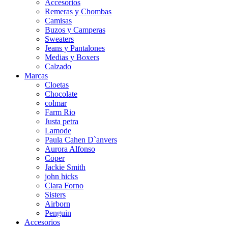
Accesorios
Remeras y Chombas
Camisas
Buzos y Camperas
Sweaters
Jeans y Pantalones
Medias y Boxers
Calzado
Marcas
Cloetas
Chocolate
colmar
Farm Rio
Justa petra
Lamode
Paula Cahen D`anvers
Aurora Alfonso
Cōper
Jackie Smith
john hicks
Clara Forno
Sisters
Airborn
Penguin
Accesorios