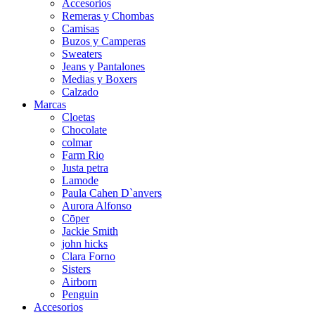
Accesorios
Remeras y Chombas
Camisas
Buzos y Camperas
Sweaters
Jeans y Pantalones
Medias y Boxers
Calzado
Marcas
Cloetas
Chocolate
colmar
Farm Rio
Justa petra
Lamode
Paula Cahen D`anvers
Aurora Alfonso
Cōper
Jackie Smith
john hicks
Clara Forno
Sisters
Airborn
Penguin
Accesorios