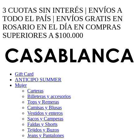
Ir
3 CUOTAS SIN INTERÉS | ENVÍOS A
al
TODO EL PAÍS | ENVÍOS GRATIS EN
contenido
ROSARIO EN EL DÍA EN COMPRAS
SUPERIORES A $100.000
Gift Card
ANTICIPO SUMMER
Mujer
Carteras
Billeteras y accesorios
Tops y Remeras
Camisas y Blusas
Vestidos y enteros
Sacos y Camperas
Faldas y Shorts
Tejidos y Buzos
Jeans y Pantalones