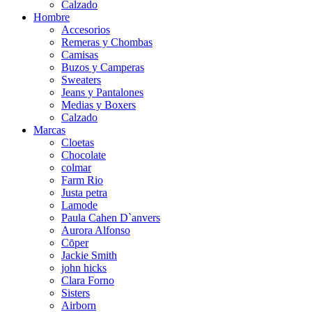
Calzado
Hombre
Accesorios
Remeras y Chombas
Camisas
Buzos y Camperas
Sweaters
Jeans y Pantalones
Medias y Boxers
Calzado
Marcas
Cloetas
Chocolate
colmar
Farm Rio
Justa petra
Lamode
Paula Cahen D`anvers
Aurora Alfonso
Cōper
Jackie Smith
john hicks
Clara Forno
Sisters
Airborn