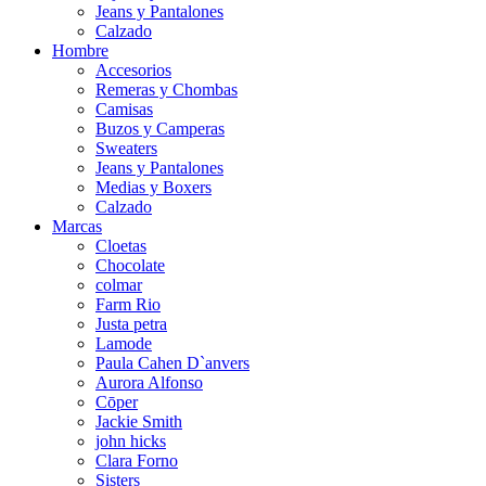
Jeans y Pantalones
Calzado
Hombre
Accesorios
Remeras y Chombas
Camisas
Buzos y Camperas
Sweaters
Jeans y Pantalones
Medias y Boxers
Calzado
Marcas
Cloetas
Chocolate
colmar
Farm Rio
Justa petra
Lamode
Paula Cahen D`anvers
Aurora Alfonso
Cōper
Jackie Smith
john hicks
Clara Forno
Sisters