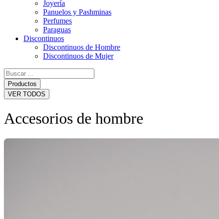
Joyería
Panuelos y Pashminas
Perfumes
Paraguas
Discontinuos
Discontinuos de Hombre
Discontinuos de Mujer
Search
...
Productos
VER TODOS
Accesorios de hombre