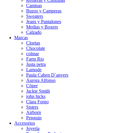
Remeras y Chombas
Camisas
Buzos y Camperas
Sweaters
Jeans y Pantalones
Medias y Boxers
Calzado
Marcas
Cloetas
Chocolate
colmar
Farm Rio
Justa petra
Lamode
Paula Cahen D`anvers
Aurora Alfonso
Cōper
Jackie Smith
john hicks
Clara Forno
Sisters
Airborn
Penguin
Accesorios
Joyería