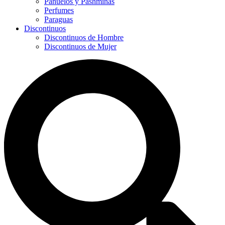
Panuelos y Pashminas
Perfumes
Paraguas
Discontinuos
Discontinuos de Hombre
Discontinuos de Mujer
Search
...