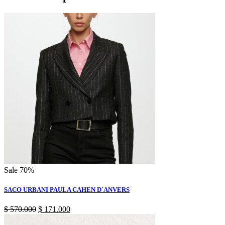
Sale 70%
SACO URBANI PAULA CAHEN D`ANVERS
El
El
$
570.000
$
171.000
precio
precio