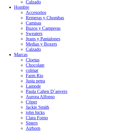
Calzado
Hombre
Accesorios
Remeras y Chombas
Camisas
Buzos y Camperas
Sweaters
Jeans y Pantalones
Medias y Boxers
Calzado
Marcas
Cloetas
Chocolate
colmar
Farm Rio
Justa petra
Lamode
Paula Cahen D`anvers
Aurora Alfonso
Cōper
Jackie Smith
john hicks
Clara Forno
Sisters
Airborn