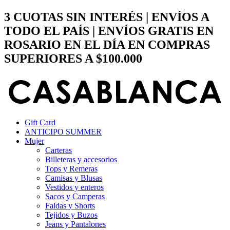
Ir
3 CUOTAS SIN INTERÉS | ENVÍOS A
al
TODO EL PAÍS | ENVÍOS GRATIS EN
contenido
ROSARIO EN EL DÍA EN COMPRAS
SUPERIORES A $100.000
Gift Card
ANTICIPO SUMMER
Mujer
Carteras
Billeteras y accesorios
Tops y Remeras
Camisas y Blusas
Vestidos y enteros
Sacos y Camperas
Faldas y Shorts
Tejidos y Buzos
Jeans y Pantalones