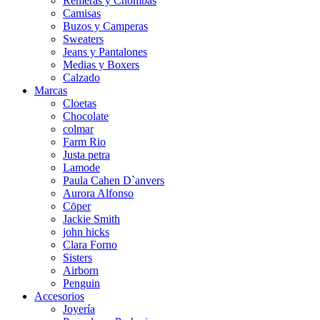
Remeras y Chombas
Camisas
Buzos y Camperas
Sweaters
Jeans y Pantalones
Medias y Boxers
Calzado
Marcas
Cloetas
Chocolate
colmar
Farm Rio
Justa petra
Lamode
Paula Cahen D`anvers
Aurora Alfonso
Cōper
Jackie Smith
john hicks
Clara Forno
Sisters
Airborn
Penguin
Accesorios
Joyería