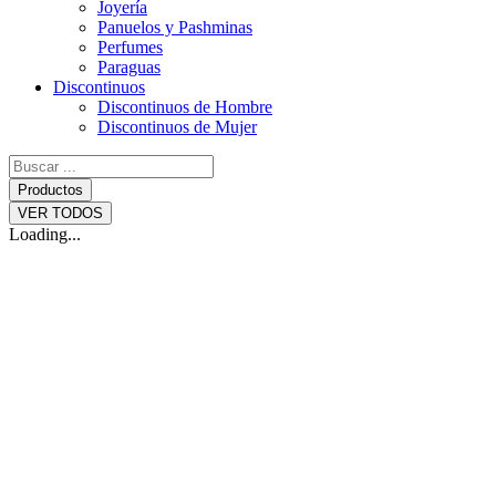
Joyería
Panuelos y Pashminas
Perfumes
Paraguas
Discontinuos
Discontinuos de Hombre
Discontinuos de Mujer
Search
...
Productos
VER TODOS
Loading...