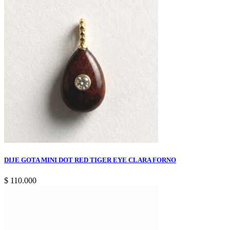
original
actual
era:
es:
$ 570.000.
$ 171.000.
DIJE GOTA MINI DOT RED TIGER EYE CLARA FORNO
$
110.000