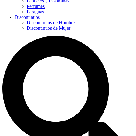
Panuelos y Pashminas
Perfumes
Paraguas
Discontinuos
Discontinuos de Hombre
Discontinuos de Mujer
Search
...