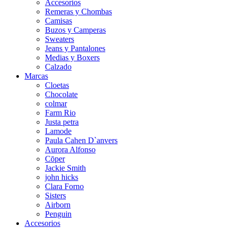
Accesorios
Remeras y Chombas
Camisas
Buzos y Camperas
Sweaters
Jeans y Pantalones
Medias y Boxers
Calzado
Marcas
Cloetas
Chocolate
colmar
Farm Rio
Justa petra
Lamode
Paula Cahen D`anvers
Aurora Alfonso
Cōper
Jackie Smith
john hicks
Clara Forno
Sisters
Airborn
Penguin
Accesorios