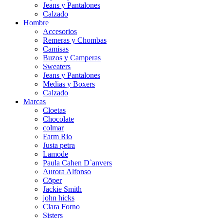
Jeans y Pantalones
Calzado
Hombre
Accesorios
Remeras y Chombas
Camisas
Buzos y Camperas
Sweaters
Jeans y Pantalones
Medias y Boxers
Calzado
Marcas
Cloetas
Chocolate
colmar
Farm Rio
Justa petra
Lamode
Paula Cahen D`anvers
Aurora Alfonso
Cōper
Jackie Smith
john hicks
Clara Forno
Sisters